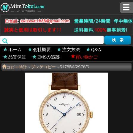
ホーム
会社概要
注文方法
Q&A
品質保証
EMSの追跡
買い物かご
コピー時計
ブレゲコピー
5178BA/29/9V6
>
>