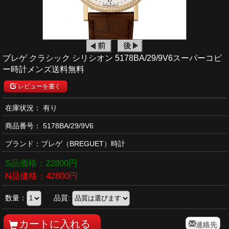
ブレゲ クラシック シリシオン 5178BA/29/9V6スーパーコピ
ー時計メンズ送料無料
レビューを書く
在庫状況： 有り
商品番号：
5178BA/29/9V6
ブランド：
ブレゲ
（BREGUET）時計
S品価格：
22800
円
N品価格：
42800
円
数量：
品質:
連絡先