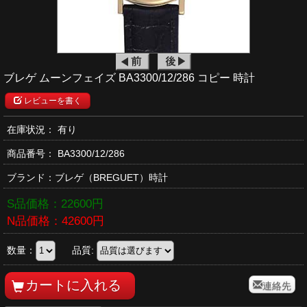
ブレゲ ムーンフェイズ BA3300/12/286 コピー 時計
レビューを書く
在庫状況： 有り
商品番号：
BA3300/12/286
ブランド：
ブレゲ
（BREGUET）時計
S品価格：
22600
円
N品価格：
42600
円
数量：
品質:
連絡先