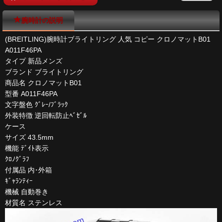
腕時計の説明
(BREITLING)腕時計ブライトリング 人気 コピー クロノマットB01
A011F46PA
タイプ 新品メンズ
ブランド ブライトリング
商品名 クロノマットB01
型番 A011F46PA
文字盤色 ｸﾞﾚｰ/ﾌﾞﾗｯｸ
外装特徴 逆回転防止ﾍﾞｾﾞﾙ
ケース
サイズ 43.5mm
機能 ﾃﾞｲﾄ表示
ｸﾛﾉｸﾞﾗﾌ
付属品 内･外箱
ｷﾞｬﾗﾝﾃｨｰ
機械 自動巻き
材質名 ステンレス