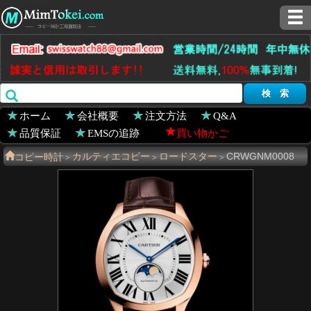
ホーム
会社概要
注文方法
Q&A
品質保証
EMSの追跡
買い物かご
コピー時計
カルティエコピー
ロードスター
CRWGNM0008
>
>
>