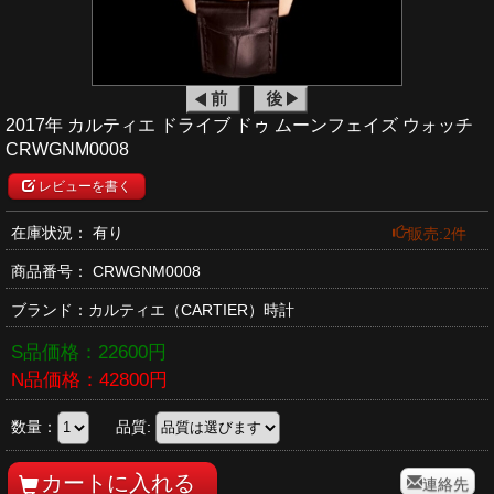
2017年 カルティエ ドライブ ドゥ ムーンフェイズ ウォッチ
CRWGNM0008
レビューを書く
販売:2件
在庫状況： 有り
商品番号：
CRWGNM0008
ブランド：
カルティエ
（CARTIER）時計
S品価格：
22600
円
N品価格：
42800
円
数量：
品質:
連絡先