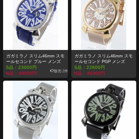
ガガミラノ スリム46mm スモ
ガガミラノ スリム46mm スモ
ールセコンド ブルー メンズ
ールセコンド PGP メンズ
5084.3 コピー 時計
5081.2 コピー 時計
S品：
23000
円
S品：
22800
円
販売:2件
N品：
48000
円
N品：
46000
円