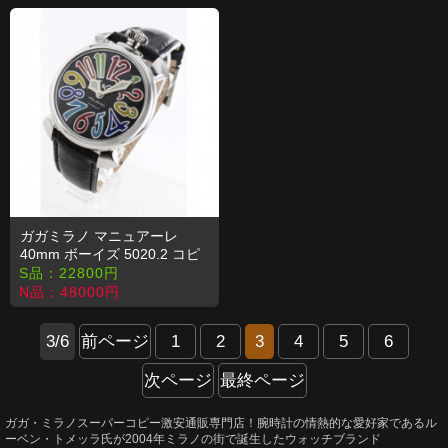
ガガミラノ マニュアーレ
40mm ボーイズ 5020.2 コピ
ー 時計
S品：
22800
円
N品：
48000
円
3/6
前ページ
1
2
3
4
5
6
次ページ
最終ページ
ガガ・ミラノスーパーコピー激安通販専門店！腕時計の情熱的な愛好家であるル
ーベン・トメッラ氏が2004年ミラノの街で誕生したウォッチブランド