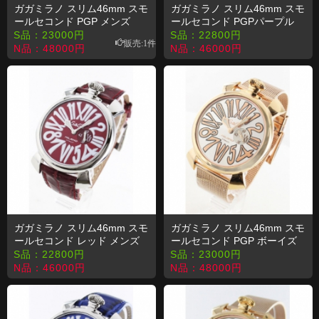
ガガミラノ スリム46mm スモ
ガガミラノ スリム46mm スモ
ールセコンド PGP メンズ
ールセコンド PGPパープル
5081.1 コピー 時計
メンズ 5085.3 コピー 時計
S品：
23000
円
S品：
22800
円
販売:1件
N品：
48000
円
N品：
46000
円
ガガミラノ スリム46mm スモ
ガガミラノ スリム46mm スモ
ールセコンド レッド メンズ
ールセコンド PGP ボーイズ
5084.4 コピー 時計
5081.2 コピー 時計
S品：
22800
円
S品：
23000
円
N品：
46000
円
N品：
48000
円