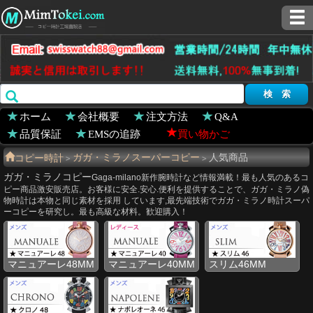
ホーム
会社概要
注文方法
Q&A
品質保証
EMSの追跡
買い物かご
コピー時計
ガガ・ミラノスーパーコピー
人気商品
>
>
ガガ・ミラノコピー
Gaga-milano新作腕時計など情報満載！最も人気のあるコ
ピー商品激安販売店。お客様に安全.安心.便利を提供することで、ガガ・ミラノ偽
物時計は本物と同じ素材を採用 しています,最先端技術でガガ・ミラノ時計スーパ
ーコピーを研究し。最も高級な材料。歓迎購入！
マニュアーレ48MM
マニュアーレ40MM
スリム46MM