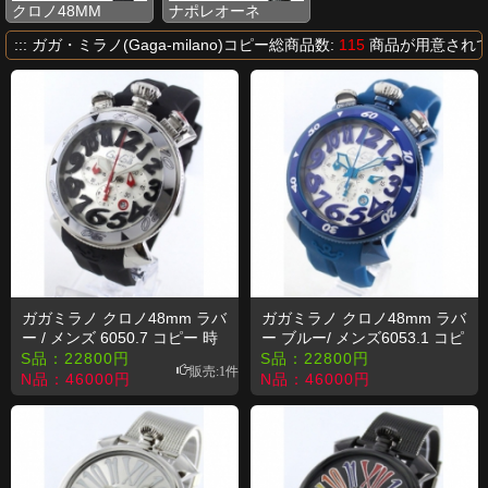
クロノ48MM
ナポレオーネ
::: ガガ・ミラノ(Gaga-milano)コピー総商品数:
115
商品が用意され
ガガミラノ クロノ48mm ラバ
ガガミラノ クロノ48mm ラバ
ー / メンズ 6050.7 コピー 時
ー ブルー/ メンズ6053.1 コピ
計
ー 時計
S品：
22800
円
S品：
22800
円
販売:1件
N品：
46000
円
N品：
46000
円