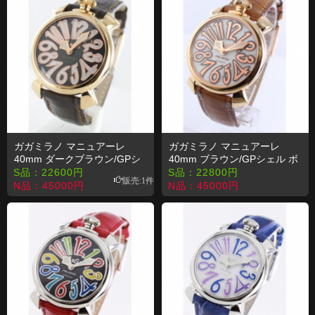
ガガミラノ マニュアーレ
ガガミラノ マニュアーレ
40mm ダークブラウン/GPシ
40mm ブラウン/GPシェル ボ
ェル ボーイズ 5021.3 コピー
ーイズ 5021.2 コピー 時計
S品：
22600
円
S品：
22800
円
販売:1件
時計
N品：
45000
円
N品：
45000
円