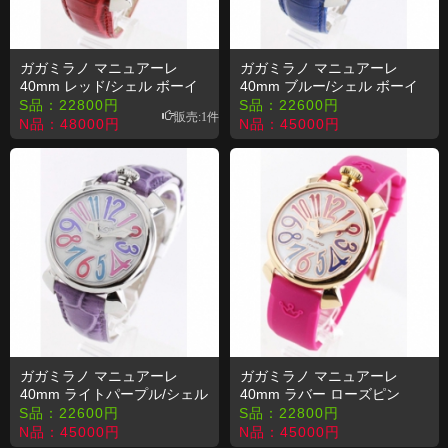
ガガミラノ マニュアーレ
ガガミラノ マニュアーレ
40mm レッド/シェル ボーイ
40mm ブルー/シェル ボーイ
ズ 5020.2 コピー 時計
ズ 5020.3 コピー 時計
S品：
22800
円
S品：
22600
円
販売:1件
N品：
48000
円
N品：
45000
円
ガガミラノ マニュアーレ
ガガミラノ マニュアーレ
40mm ライトパープル/シェル
40mm ラバー ローズピン
ボーイズ 5020.7 コピー 時計
ク/PGPシェル ボーイズ
S品：
22600
円
S品：
22800
円
5021.1 コピー 時計
N品：
45000
円
N品：
45000
円