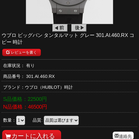
ウブロ ビッグバン タンタルマット グレー 301.AI.460.RX コ
ピー 時計
レビューを書く
在庫状況： 有り
商品番号：
301.AI.460.RX
ブランド：
ウブロ
（HUBLOT）時計
S品価格：
22500
円
N品価格：
46500
円
数量：
品質:
連絡先