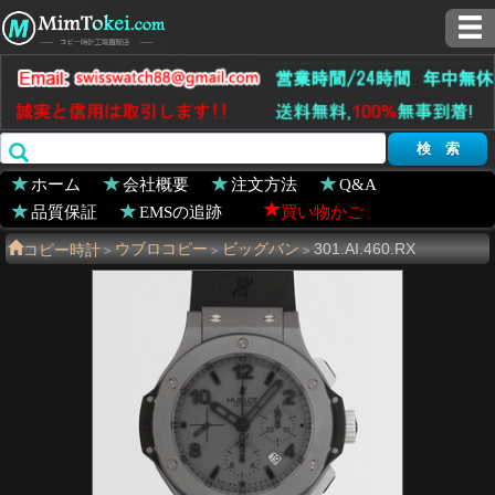
ホーム
会社概要
注文方法
Q&A
品質保証
EMSの追跡
買い物かご
コピー時計
ウブロコピー
ビッグバン
301.AI.460.RX
>
>
>