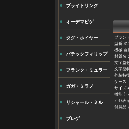
ブライトリング
オーデマピゲ
ブランド
タグ・ホイヤー
型番 311
機械 自
パテックフィリップ
材質名
文字盤色 
文字盤特徴
フランク・ミュラー
外装特徴 
ケース
ガガ・ミラノ
サイズ 4
機能 ｸﾛﾉ
ﾃﾞｲﾄ表
リシャール・ミル
付属品 
ブレゲ