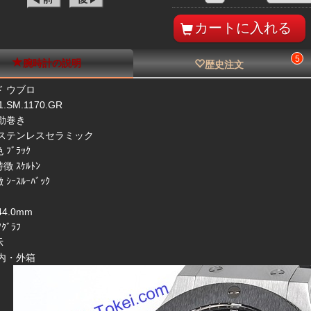
5
腕時計の説明
歴史注文
 ウブロ
.SM.1170.GR
動巻き
 ステンレスセラミック
ﾌﾞﾗｯｸ
 ｽｹﾙﾄﾝ
ｼｰｽﾙｰﾊﾞｯｸ
4.0mm
ｸﾞﾗﾌ
示
内・外箱