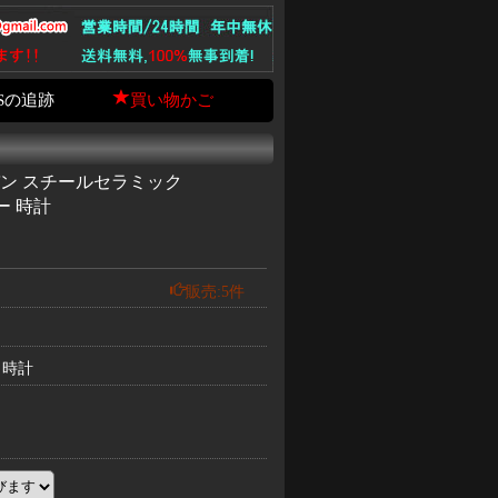
Sの追跡
買い物かご
バン スチールセラミック
ピー 時計
販売:5件
）時計