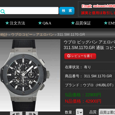
注文方法
Q&A
品質保証
EM
ー時計
ウブロコピー
アエロバン
311.SM.1170.GR
>
>
>
ウブロ ビッグバン アエロ
311.SM.1170.GR 通販 コ
レビューを書く
在庫状況： 有り
商品番号：
311.SM.1170.GR
ブランド：
ウブロ
（HUBLOT
S品価格：
22900
円
N品価格：
42900
円
数量：
品質: