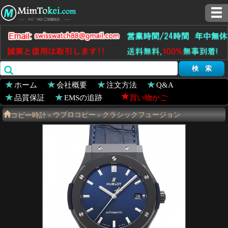
ホーム
会社概要
注文方法
Q&A
品質保証
EMSの追跡
買い物かご
コピー時計
ウブロコピー
クラシックフュージョン
>
>
511.CM.7170.LR
>