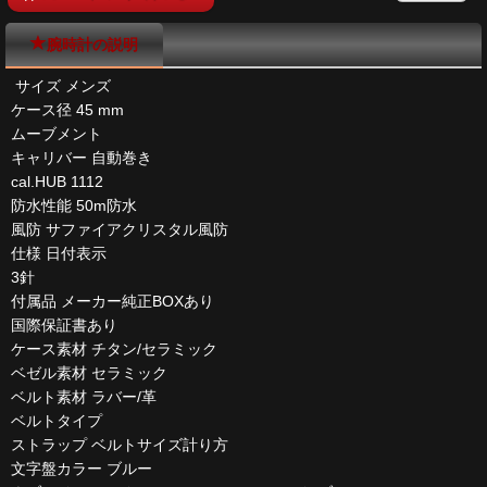
腕時計の説明
サイズ メンズ
ケース径 45 mm
ムーブメント
キャリバー 自動巻き
cal.HUB 1112
防水性能 50m防水
風防 サファイアクリスタル風防
仕様 日付表示
3針
付属品 メーカー純正BOXあり
国際保証書あり
ケース素材 チタン/セラミック
ベゼル素材 セラミック
ベルト素材 ラバー/革
ベルトタイプ
ストラップ ベルトサイズ計り方
文字盤カラー ブルー