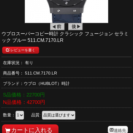
ウブロスーパーコピー時計 クラシック フュージョン セラミ
ック ブルー 511.CM.7170.LR
レビューを書く
在庫状況： 有り
商品番号：
511.CM.7170.LR
ブランド：
ウブロ
（HUBLOT）時計
S品価格：
22700
円
N品価格：
42700
円
数量：
品質:
連絡先