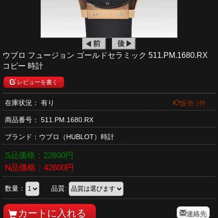
ウブロ フュージョン ゴールドセラミック 511.PM.1680.RX
コピー 時計
レビューを書く
販売:1件
在庫状況： 有り
商品番号：
511.PM.1680.RX
ブランド：
ウブロ
（HUBLOT）時計
S品価格：
22600
円
N品価格：
42600
円
数量：
品質:
連絡先