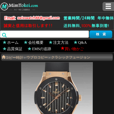
ホーム
会社概要
注文方法
Q&A
品質保証
EMSの追跡
買い物かご
コピー時計
ウブロコピー
クラシックフュージョン
>
>
511.PM.1680.RX
>