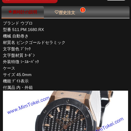
1
腕時計の説明
歴史注文
ブランド ウブロ
型番 511.PM.1680.RX
機械 自動巻き
材質名 ピンクゴールドセラミック
文字盤色 ﾌﾞﾗｯｸ
文字盤材質 ｶｰﾎﾞﾝ
外装特徴 ｼｰｽﾙｰﾊﾞｯｸ
ケース
サイズ 45.0mm
機能 ﾃﾞｲﾄ表示
付属品 内・外箱