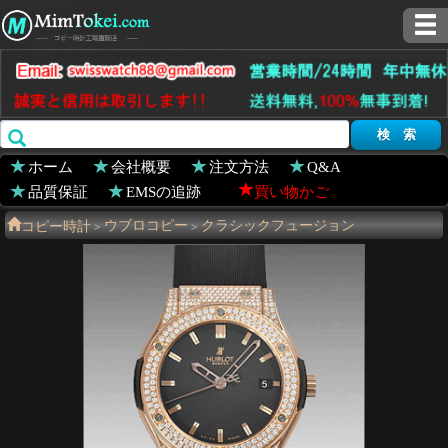
ホーム
会社概要
注文方法
Q&A
品質保証
EMSの追跡
買い物かご
コピー時計
ウブロコピー
クラシックフュージョン
>
>
511.PX.1180.RX.1704
>