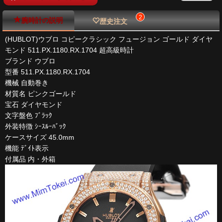
2
腕時計の説明
歴史注文
(HUBLOT)ウブロ コピークラシック フュージョン ゴールド ダイヤ
モンド 511.PX.1180.RX.1704 超高級時計
ブランド ウブロ
型番 511.PX.1180.RX.1704
機械 自動巻き
材質名 ピンクゴールド
宝石 ダイヤモンド
文字盤色 ﾌﾞﾗｯｸ
外装特徴 ｼｰｽﾙｰﾊﾞｯｸ
ケースサイズ 45.0mm
機能 ﾃﾞｲﾄ表示
付属品 内・外箱