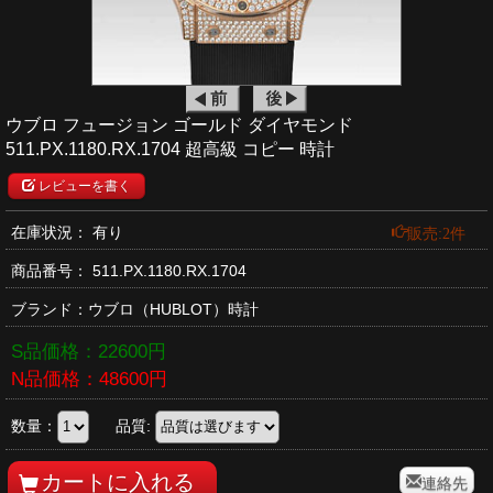
ウブロ フュージョン ゴールド ダイヤモンド
511.PX.1180.RX.1704 超高級 コピー 時計
レビューを書く
販売:2件
在庫状況： 有り
商品番号：
511.PX.1180.RX.1704
ブランド：
ウブロ
（HUBLOT）時計
S品価格：
22600
円
N品価格：
48600
円
数量：
品質:
連絡先