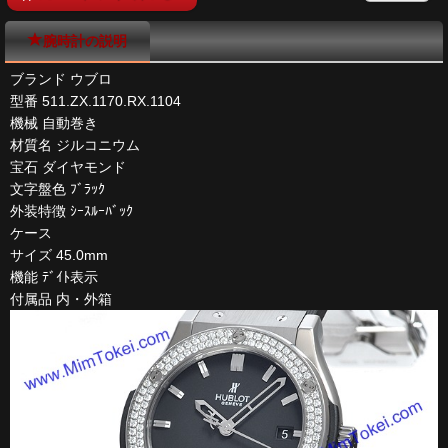
腕時計の説明
ブランド ウブロ
型番 511.ZX.1170.RX.1104
機械 自動巻き
材質名 ジルコニウム
宝石 ダイヤモンド
文字盤色 ﾌﾞﾗｯｸ
外装特徴 ｼｰｽﾙｰﾊﾞｯｸ
ケース
サイズ 45.0mm
機能 ﾃﾞｲﾄ表示
付属品 内・外箱