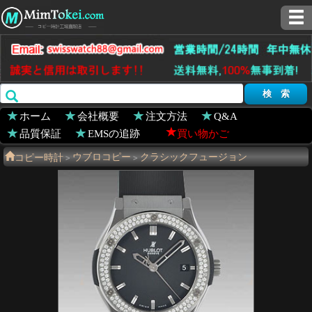
ホーム
会社概要
注文方法
Q&A
品質保証
EMSの追跡
買い物かご
コピー時計
ウブロコピー
クラシックフュージョン
>
>
511.ZX.1170.RX.1104
>