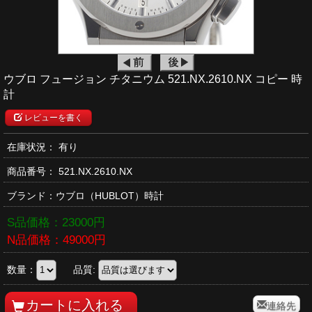
ウブロ フュージョン チタニウム 521.NX.2610.NX コピー 時
計
レビューを書く
在庫状況： 有り
商品番号：
521.NX.2610.NX
ブランド：
ウブロ
（HUBLOT）時計
S品価格：
23000
円
N品価格：
49000
円
数量：
品質:
連絡先