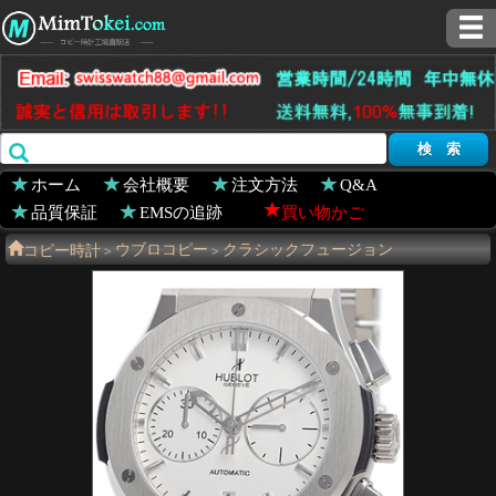
ホーム
会社概要
注文方法
Q&A
品質保証
EMSの追跡
買い物かご
コピー時計
ウブロコピー
クラシックフュージョン
>
>
521.NX.2610.NX
>