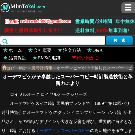
ホーム
会社概要
注文方法
Q&A
品質保証
EMSの追跡
買い物かご
コピー時計
腕時計情報
オーデマピゲがそ卓越したスーパーコピ
>
>
ー時計製造技術と革新力により
オーデマピゲがそ卓越したスーパーコピー時計製造技術と革
新力により
ロイヤルオーク ロイヤルオークシリーズ
オーデマピゲスイス時計国民的ブランドで、1889年第10回パリ
時計博覧会にオーデマ ピゲのグランド コンプリケーション 時計が出
品され、その精緻なデザインが大きな反響を呼び、世界的に有名とな
り、時計における
オーデマピゲスーパーコピー
の高い地位を確立しま