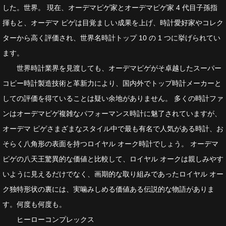
した。世界。 現在、オーデマピゲ家とオーデマピゲ家 4 代目子孫指
揮もと、オーデマ ピゲは目覚ましい成果を上げ、時計愛好家やコレク
ターから高く評価され、世界名時計トップ 10 の 1 つに挙げられてい
ます。
世界時計業界を見渡しても、オーデマピゲがそ卓越したスーパー
コピー時計製造技術と革新力により、国内外でトップ時計メーカーと
しての評価を得ていることは疑い余地がありません。 多くの時計ファ
ンはオーデマピゲ複雑なパフォーマンス時計に魅了されていますが、
オーデマ ピゲさまざまなスタイル中で最も有名で人気がある時計、お
そらく八角形の表面を持つロイヤル オーク時計でしょう。 オーデマ
ピゲの八天王驚異的な価値と比較して、ロイヤル オークは親しみやす
いように見えるだけでなく、画期的な取り組みであったロイヤル オー
ク独特形状の裏には、実噛みしめる価値ある伝説的な物語がありま
す。何度も何度も。
ヒーローコンプレックス