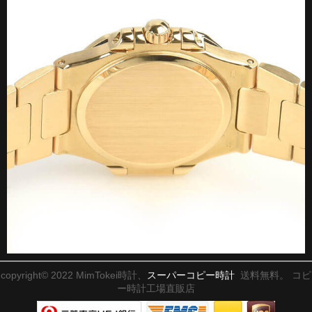
copyright© 2022 MimTokei時計、
スーパーコピー時計
送料無料。 コピ
ー時計工場直販店