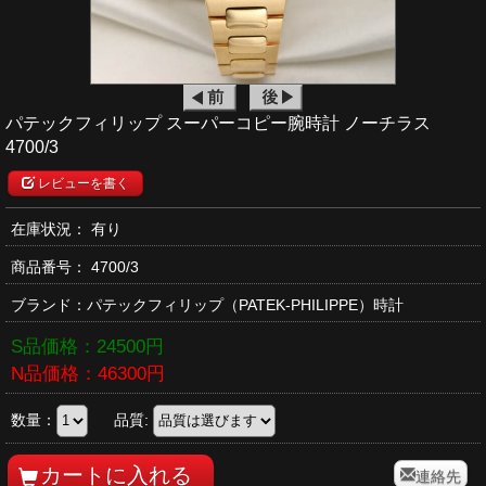
パテックフィリップ スーパーコピー腕時計 ノーチラス
4700/3
レビューを書く
在庫状況： 有り
商品番号：
4700/3
ブランド：
パテックフィリップ
（PATEK-PHILIPPE）時計
S品価格：
24500
円
N品価格：
46300
円
数量：
品質:
連絡先