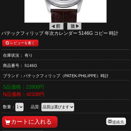
パテックフィリップ 年次カレンダー 5146G コピー 時計
レビューを書く
在庫状況： 有り
商品番号：
5146G
ブランド：
パテックフィリップ
（PATEK-PHILIPPE）時計
S品価格：
22800
円
N品価格：
42100
円
数量：
品質:
連絡先