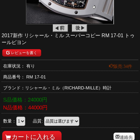
2017新作 リシャール・ミル スーパーコピー RM 17-01 トゥ
ールビヨン
レビューを書く
販売:34件
在庫状況： 有り
商品番号：
RM 17-01
ブランド：
リシャール・ミル
（RICHARD-MILLE）時計
S品価格：
24000
円
N品価格：
44000
円
数量：
品質:
連絡先