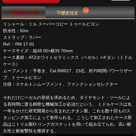
34
腕時計の説明
歴史注文
リシャール・ミル スーパーコピー トゥールビヨン
防水性：50m
ストラップ：ラバー
Ref.：RM 17-01
ケースサイズ：縦48.00×横39.70mm
ケース素材：ATZホワイトセラミックス（ベゼル）×チタン（ミドル
ケース）
ムーブメント：手巻き、Cal.RM017、23石、約70時間パワーリザー
ブ、トゥールビヨン
仕様：スケルトンムーブメント、ファンクションセレクター
それだけにベゼルの形状を求めるため、ダイヤモンド・ツールによ
る長時間に渡る精密な機械加工が必須だという。 ミドルケースは丸
一年をかけた研究開発から生まれたチタン製。これも数十回ものス
タンピング加工によって形作られる。 こうして加工されたケース部
品はニトリル製O-リングガスケットを用いて組み立てられ、高い耐
久性と耐衝撃性を獲得する。