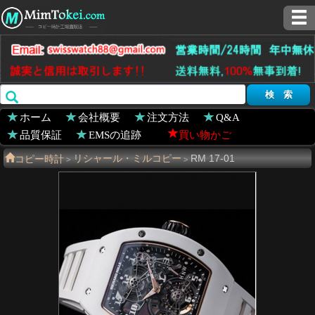
ホーム
会社概要
注文方法
Q&A
品質保証
EMSの追跡
買い物かご
コピー時計
リシャール・ミルコピー
RM 17-01
>
>