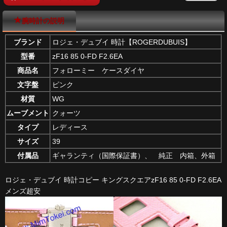
腕時計の説明
ブランド
ロジェ・デュブイ 時計【ROGERDUBUIS】
型番
zF16 85 0-FD F2.6EA
商品名
フォローミー ケースダイヤ
文字盤
ピンク
材質
WG
ムーブメント
クォーツ
タイプ
レディース
サイズ
39
付属品
ギャランティ（国際保証書）、 純正 内箱、外箱
ロジェ・デュブイ 時計コピー キングスクエアzF16 85 0-FD F2.6EA
メンズ超安