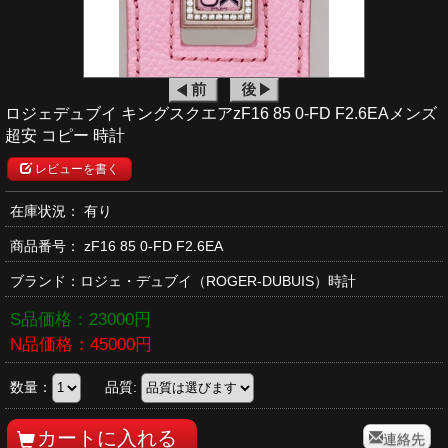
ロジェデュブイ キングスクエアzF16 85 0-FD F2.6EAメンズ
超安 コピー 時計
レビューを書く
在庫状況： 有り
商品番号：
zF16 85 0-FD F2.6EA
ブランド：
ロジェ・デュブイ
（ROGER-DUBUIS）時計
S品価格：
23000
円
N品価格：
45000
円
数量：
品質:
連絡先