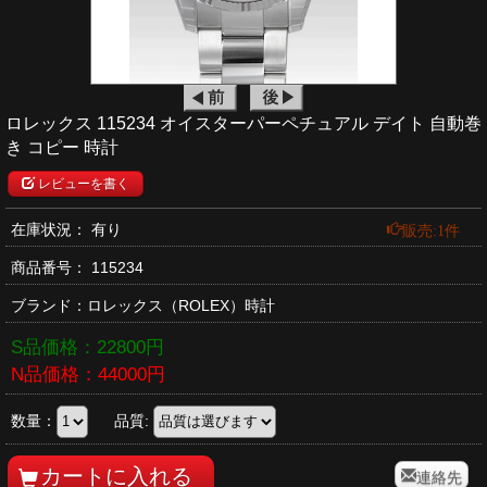
ロレックス 115234 オイスターパーペチュアル デイト 自動巻
き コピー 時計
レビューを書く
販売:1件
在庫状況： 有り
商品番号：
115234
ブランド：
ロレックス
（ROLEX）時計
S品価格：
22800
円
N品価格：
44000
円
数量：
品質:
連絡先