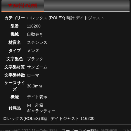
腕時計の説明
カテゴリー
ロレックス (ROLEX) 時計 デイトジャスト
型番
116200
機械
自動巻き
材質名
ステンレス
タイプ
メンズ
文字盤色
ブラック
文字盤材質
サンビーム
文字盤特徴
ローマ
ケースサイ
36.0mm
ズ
機能
デイト表示
内・外箱
付属品
ギャランティー
ロレックス(ROLEX) 時計 デイトジャスト 116200
copyright© 2022 MimTokei時計、
スーパーコピー時計
送料無料。 コピ