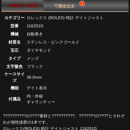
1
腕時計の説明
歴史注文
カテゴリー
ロレックス (ROLEX) 時計 デイトジャスト
型番
116201G
機械
自動巻き
材質名
ステンレス・ピンクゴールド
宝石
ダイヤモンド
タイプ
メンズ
文字盤色
ブラック
ケースサイ
36.0mm
ズ
機能
デイト表示
内・外箱
付属品
ギャランティー
??????????の????素材と??????????、???????の????とそれぞ
れが相性抜群の1本です。
ロレックス(ROLEX) 時計 デイトジャスト 116201G