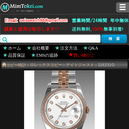
ホーム
会社概要
注文方法
Q&A
品質保証
EMSの追跡
買い物かご
コピー時計
ロレックスコピー
デイトジャスト
116231G
>
>
>