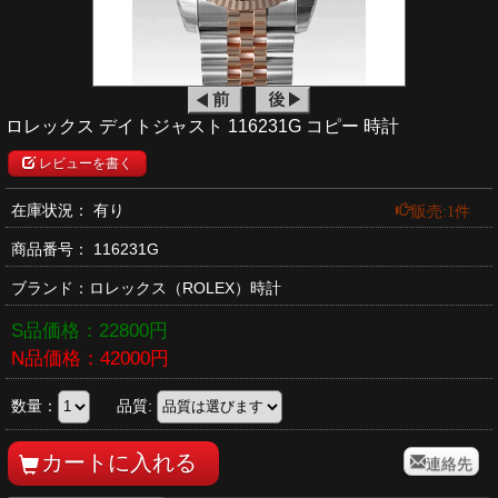
ロレックス デイトジャスト 116231G コピー 時計
レビューを書く
販売:1件
在庫状況： 有り
商品番号：
116231G
ブランド：
ロレックス
（ROLEX）時計
S品価格：
22800
円
N品価格：
42000
円
数量：
品質:
連絡先