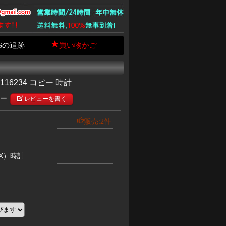
Sの追跡
買い物かご
16234 コピー 時計
ュー
レビューを書く
販売:2件
EX）時計