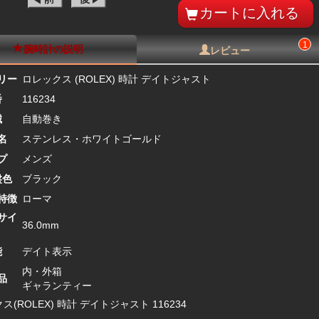
1
腕時計の説明
レビュー
リー
ロレックス (ROLEX) 時計 デイトジャスト
番
116234
械
自動巻き
名
ステンレス・ホワイトゴールド
プ
メンズ
盤色
ブラック
特徴
ローマ
サイ
36.0mm
能
デイト表示
内・外箱
品
ギャランティー
ス(ROLEX) 時計 デイトジャスト 116234