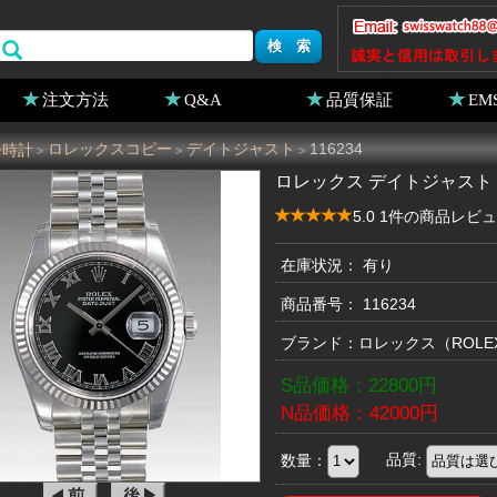
注文方法
Q&A
品質保証
EM
ー時計
ロレックスコピー
デイトジャスト
116234
>
>
>
ロレックス デイトジャスト 1
5.0 1件の商品レビ
在庫状況： 有り
商品番号：
116234
ブランド：
ロレックス
（ROL
S品価格：
22800
円
N品価格：
42000
円
数量：
品質: