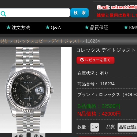
注文方法
Q&A
品質保証
EM
ー時計
ロレックスコピー
デイトジャスト
116234
>
>
>
ロレックス デイトジャスト 1
レビューを書く
在庫状況： 有り
商品番号：
116234
ブランド：
ロレックス
（ROL
S品価格：
22500
円
N品価格：
42000
円
数量：
品質: