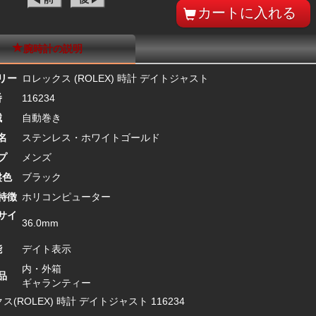
腕時計の説明
リー
ロレックス (ROLEX) 時計 デイトジャスト
番
116234
械
自動巻き
名
ステンレス・ホワイトゴールド
プ
メンズ
盤色
ブラック
特徴
ホリコンピューター
サイ
36.0mm
能
デイト表示
内・外箱
品
ギャランティー
ス(ROLEX) 時計 デイトジャスト 116234