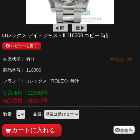
ロレックス デイトジャストII 116300 コピー 時計
レビューを書く
販売:2件
在庫状況： 有り
商品番号：
116300
ブランド：
ロレックス
（ROLEX）時計
S品価格：
22800
円
N品価格：
42000
円
数量：
品質:
連絡先