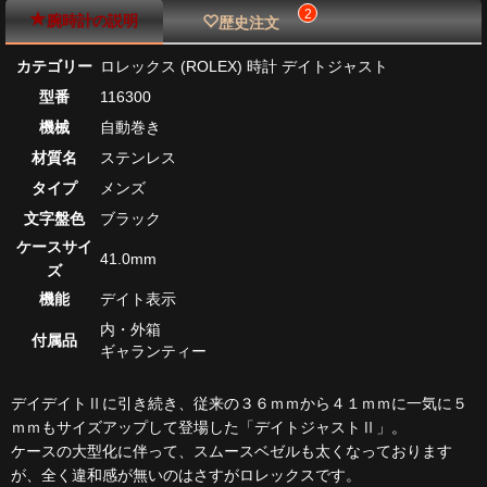
2
腕時計の説明
歴史注文
カテゴリー
ロレックス (ROLEX) 時計 デイトジャスト
型番
116300
機械
自動巻き
材質名
ステンレス
タイプ
メンズ
文字盤色
ブラック
ケースサイ
41.0mm
ズ
機能
デイト表示
内・外箱
付属品
ギャランティー
デイデイトⅡに引き続き、従来の３６ｍｍから４１ｍｍに一気に５
ｍｍもサイズアップして登場した「デイトジャストⅡ」。
ケースの大型化に伴って、スムースベゼルも太くなっております
が、全く違和感が無いのはさすがロレックスです。