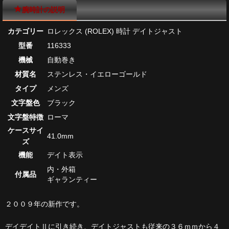
腕時計の説明
カテゴリー
ロレックス (ROLEX) 時計 デイトジャスト
型番
116333
機械
自動巻き
材質名
ステンレス・イエローゴールド
タイプ
メンズ
文字盤色
ブラック
文字盤特徴
ローマ
ケースサイ
41.0mm
ズ
機能
デイト表示
内・外箱
付属品
ギャランティー
２００９年の新作です。
デイデイトⅡに引き続き、デイトジャストも従来の３６ｍｍから４