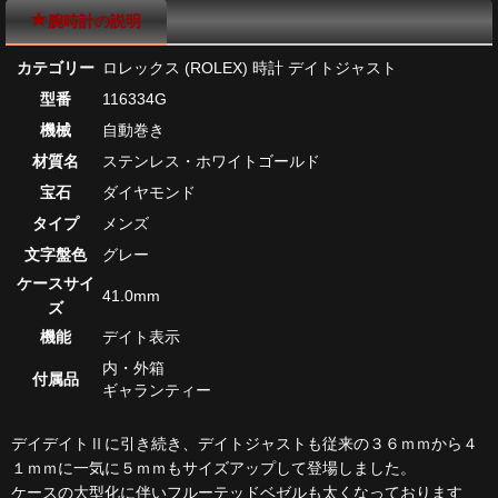
腕時計の説明
カテゴリー
ロレックス (ROLEX) 時計 デイトジャスト
型番
116334G
機械
自動巻き
材質名
ステンレス・ホワイトゴールド
宝石
ダイヤモンド
タイプ
メンズ
文字盤色
グレー
ケースサイ
41.0mm
ズ
機能
デイト表示
内・外箱
付属品
ギャランティー
デイデイトⅡに引き続き、デイトジャストも従来の３６ｍｍから４
１ｍｍに一気に５ｍｍもサイズアップして登場しました。
ケースの大型化に伴いフルーテッドベゼルも太くなっております