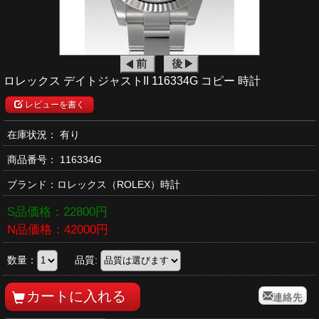
ロレックス デイトジャストII 116334G コピー 時計
レビューを書く
在庫状況： 有り
商品番号：
116334G
ブランド：
ロレックス
（ROLEX）時計
S品価格：
22800
円
N品価格：
42000
円
数量：
品質:
連絡先