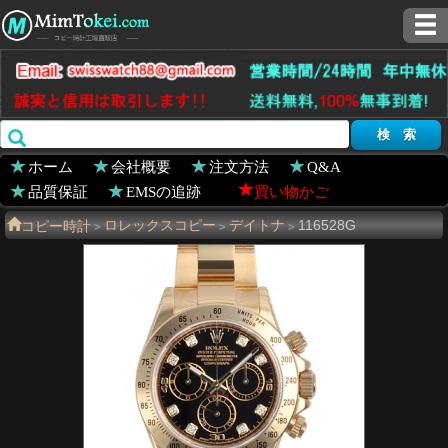
ホーム
会社概要
注文方法
Q&A
品質保証
EMSの追跡
買い物かご
コピー時計
ロレックスコピー
デイトナ
116528G
>
>
>