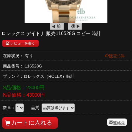
ロレックス デイトナ 販売116528G コピー 時計
レビューを書く
販売:5件
在庫状況： 有り
商品番号：
116528G
ブランド：
ロレックス
（ROLEX）時計
S品価格：
23000
円
N品価格：
43000
円
数量：
品質:
連絡先