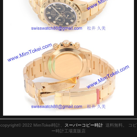
copyright© 2022 MimTokei時計、
スーパーコピー時計
送料無料。 コピ
ー時計工場直販店