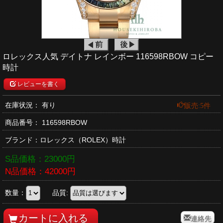
ロレックス人気 デイトナ レインボー 116598RBOW コピー
時計
レビューを書く
販売:5件
在庫状況： 有り
商品番号：
116598RBOW
ブランド：
ロレックス
（ROLEX）時計
S品価格：
23000
円
N品価格：
42000
円
数量：
品質:
連絡先