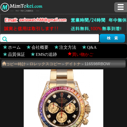
ホーム
会社概要
注文方法
Q&A
品質保証
EMSの追跡
買い物かご
コピー時計
ロレックスコピー
デイトナ
116598RBOW
>
>
>