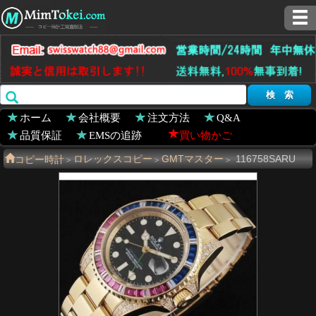
ホーム
会社概要
注文方法
Q&A
品質保証
EMSの追跡
買い物かご
コピー時計
ロレックスコピー
GMTマスター
116758SARU
>
>
>