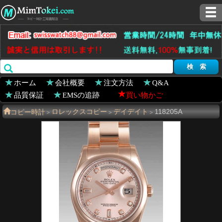
ホーム
会社概要
注文方法
Q&A
品質保証
EMSの追跡
買い物かご
コピー時計
ロレックスコピー
デイデイト
118205A
>
>
>