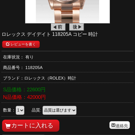
ロレックス デイデイト 118205A コピー 時計
レビューを書く
在庫状況： 有り
商品番号：
118205A
ブランド：
ロレックス
（ROLEX）時計
S品価格：
22600
円
N品価格：
42000
円
数量：
品質:
連絡先