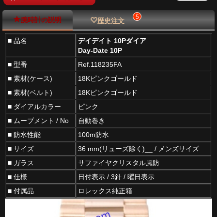
5
腕時計の説明
歴史注文
■ 品名
デイデイト 10Pダイア
Day-Date 10P
■ 型番
Ref.118235FA
■ 素材(ケース)
18Kピンクゴールド
■ 素材(ベルト)
18Kピンクゴールド
■ ダイアルカラー
ピンク
■ ムーブメント / No
自動巻き
■ 防水性能
100m防水
■ サイズ
36 mm(リューズ除く)__ / メンズサイズ
■ ガラス
サファイヤクリスタル風防
■ 仕様
日付表示 / 3針 / 曜日表示
■ 付属品
ロレックス純正箱