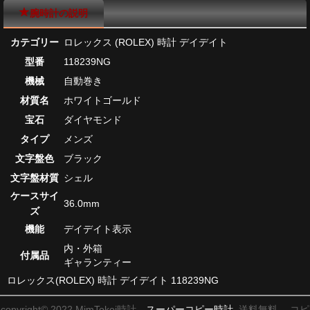
腕時計の説明
カテゴリー
ロレックス (ROLEX) 時計 デイデイト
型番
118239NG
機械
自動巻き
材質名
ホワイトゴールド
宝石
ダイヤモンド
タイプ
メンズ
文字盤色
ブラック
文字盤材質
シェル
ケースサイ
36.0mm
ズ
機能
デイデイト表示
内・外箱
付属品
ギャランティー
ロレックス(ROLEX) 時計 デイデイト 118239NG
copyright© 2022 MimTokei時計、
スーパーコピー時計
送料無料。 コピ