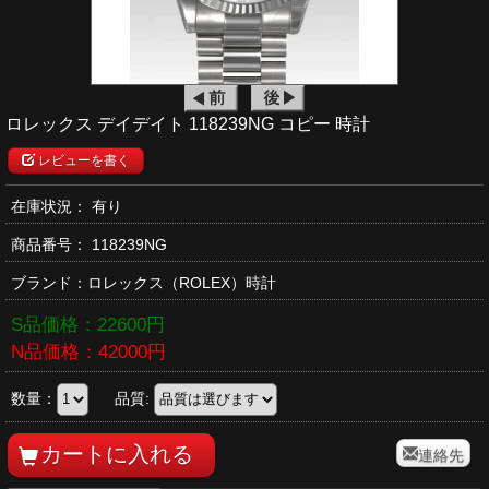
ロレックス デイデイト 118239NG コピー 時計
レビューを書く
在庫状況： 有り
商品番号：
118239NG
ブランド：
ロレックス
（ROLEX）時計
S品価格：
22600
円
N品価格：
42000
円
数量：
品質:
連絡先