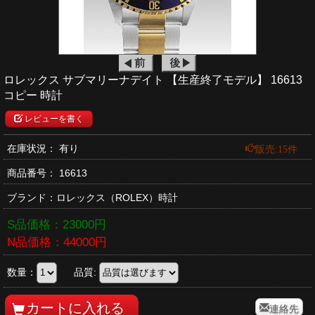
ロレックス サブマリーナデイト 【生産終了モデル】 16613
コピー 時計
レビューを書く
販売:15件
在庫状況： 有り
商品番号：
16613
ブランド：
ロレックス
（ROLEX）時計
S品価格：
23000
円
N品価格：
44000
円
数量：
品質:
連絡先