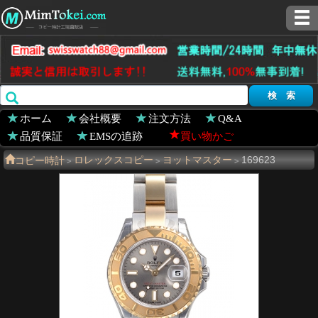
ホーム
会社概要
注文方法
Q&A
品質保証
EMSの追跡
買い物かご
コピー時計
ロレックスコピー
ヨットマスター
169623
>
>
>