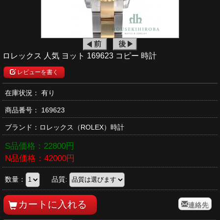
ロレックス 人気 ヨット 169623 コピー 時計
レビューを書く
在庫状況： 有り
商品番号：
169623
ブランド：
ロレックス
（ROLEX）時計
S品価格：
22800
円
N品価格：
42000
円
数量：
品質:
連絡先