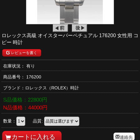
ロレックス高級 オイスターパーペチュアル 176200 女性用 コ
ピー 時計
レビューを書く
在庫状況： 有り
商品番号：
176200
ブランド：
ロレックス
（ROLEX）時計
S品価格：
22800
円
N品価格：
44000
円
数量：
品質:
連絡先