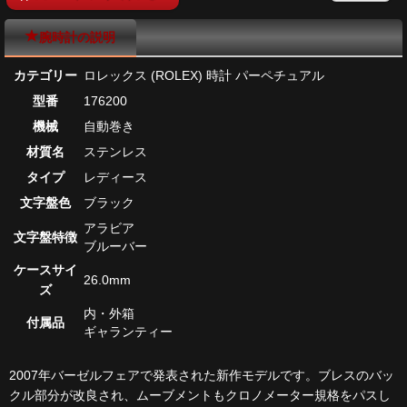
腕時計の説明
カテゴリー
ロレックス (ROLEX) 時計 パーペチュアル
型番
176200
機械
自動巻き
材質名
ステンレス
タイプ
レディース
文字盤色
ブラック
アラビア
文字盤特徴
ブルーバー
ケースサイ
26.0mm
ズ
内・外箱
付属品
ギャランティー
2007年バーゼルフェアで発表された新作モデルです。ブレスのバッ
クル部分が改良され、ムーブメントもクロノメーター規格をパスし