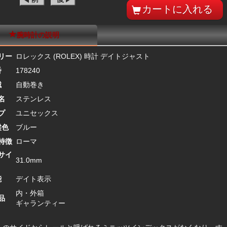
腕時計の説明
リー
ロレックス (ROLEX) 時計 デイトジャスト
番
178240
械
自動巻き
名
ステンレス
プ
ユニセックス
盤色
ブルー
特徴
ローマ
サイ
31.0mm
能
デイト表示
内・外箱
品
ギャランティー