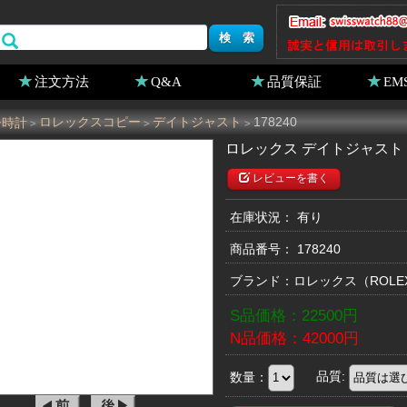
注文方法
Q&A
品質保証
EM
ー時計
ロレックスコピー
デイトジャスト
178240
>
>
>
ロレックス デイトジャスト 1
レビューを書く
在庫状況： 有り
商品番号：
178240
ブランド：
ロレックス
（ROL
S品価格：
22500
円
N品価格：
42000
円
数量：
品質: