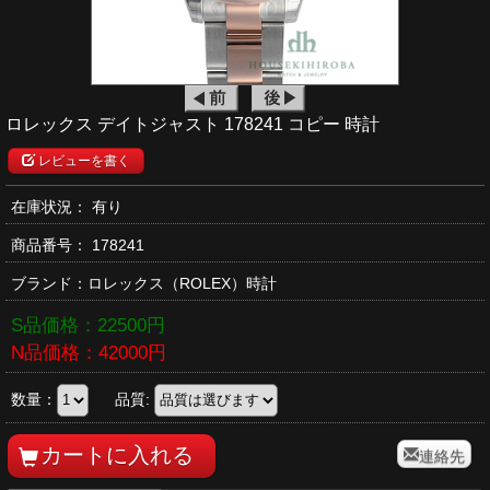
ロレックス デイトジャスト 178241 コピー 時計
レビューを書く
在庫状況： 有り
商品番号：
178241
ブランド：
ロレックス
（ROLEX）時計
S品価格：
22500
円
N品価格：
42000
円
数量：
品質:
連絡先