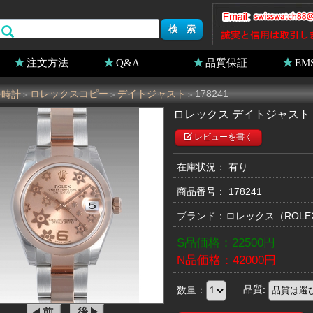
注文方法
Q&A
品質保証
EM
ー時計
ロレックスコピー
デイトジャスト
178241
>
>
>
ロレックス デイトジャスト 1
レビューを書く
在庫状況： 有り
商品番号：
178241
ブランド：
ロレックス
（ROL
S品価格：
22500
円
N品価格：
42000
円
数量：
品質: