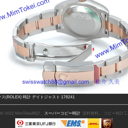
ス(ROLEX) 時計 デイトジャスト 178241
ht© 2022 MimTokei時計、
スーパーコピー時計
送料無料。 コピー時計工