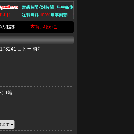
Sの追跡
買い物かご
78241 コピー 時計
EX）時計