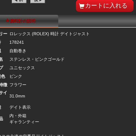
腕時計の説明
リー
ロレックス (ROLEX) 時計 デイトジャスト
番
178241
械
自動巻き
名
ステンレス・ピンクゴールド
プ
ユニセックス
盤色
ピンク
特徴
フラワー
サイ
31.0mm
能
デイト表示
内・外箱
品
ギャランティー