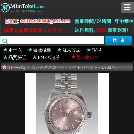
ホーム
会社概要
注文方法
Q&A
品質保証
EMSの追跡
買い物かご
コピー時計
ロレックスコピー
デイトジャスト
178274
>
>
>