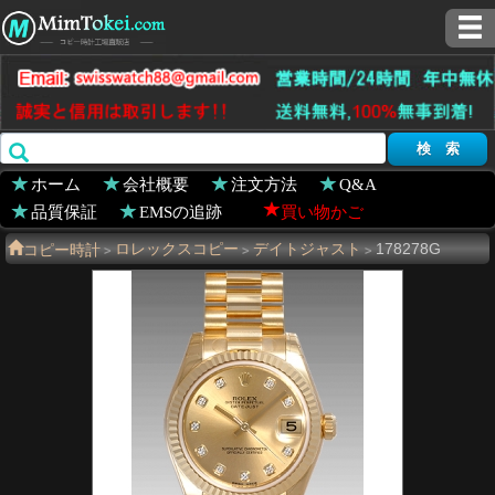
ホーム
会社概要
注文方法
Q&A
品質保証
EMSの追跡
買い物かご
コピー時計
ロレックスコピー
デイトジャスト
178278G
>
>
>