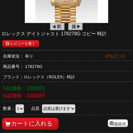
ロレックス デイトジャスト 178278G コピー 時計
レビューを書く
販売:2件
在庫状況： 有り
商品番号：
178278G
ブランド：
ロレックス
（ROLEX）時計
S品価格：
22800
円
N品価格：
42000
円
数量：
品質:
連絡先