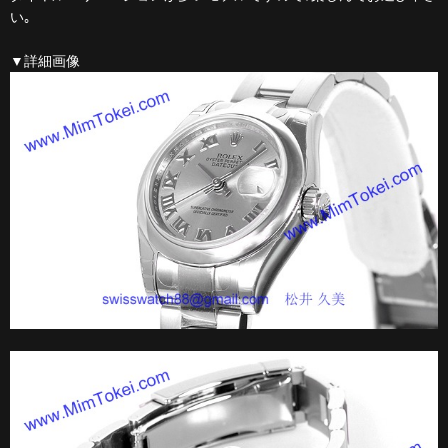
い｡
▼詳細画像