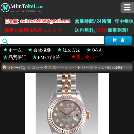
ホーム
会社概要
注文方法
Q&A
品質保証
EMSの追跡
買い物かご
コピー時計
ロレックスコピー
デイトジャスト
179171NG
>
>
>