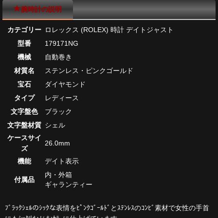
腕時計の説明
カテゴリー
ロレックス (ROLEX) 時計 デイトジャスト
型番
179171NG
機械
自動巻き
材質名
ステンレス・ピンクゴールド
宝石
ダイヤモンド
タイプ
レディース
文字盤色
ブラック
文字盤材質
シェル
ケースサイ
26.0mm
ズ
機能
デイト表示
内・外箱
付属品
ギャランティー
ﾌﾞﾗｯｸｼｪﾙのｼｯｸな表情をﾋﾟﾝｸｺﾞｰﾙﾄﾞとｽﾃﾝﾚｽのｺﾝﾋﾞ素材で女性の手首