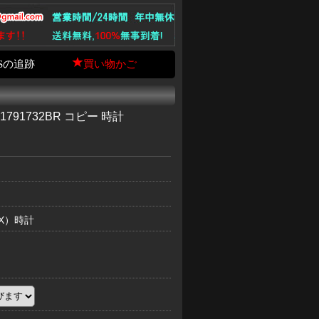
Sの追跡
買い物かご
91732BR コピー 時計
EX）時計