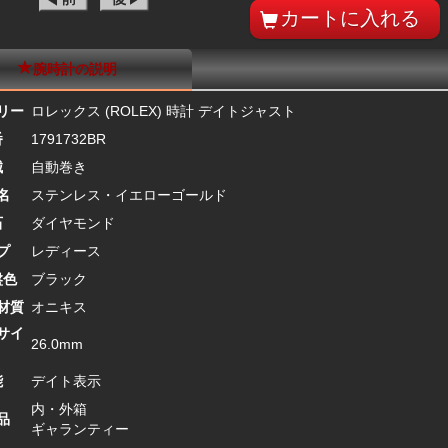
腕時計の説明
リー
ロレックス (ROLEX) 時計 デイトジャスト
番
1791732BR
械
自動巻き
名
ステンレス・イエローゴールド
石
ダイヤモンド
プ
レディース
盤色
ブラック
材質
オニキス
サイ
26.0mm
能
デイト表示
内・外箱
品
ギャランティー