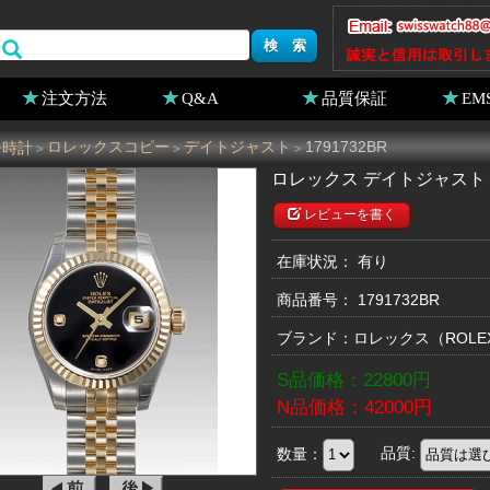
注文方法
Q&A
品質保証
EM
ー時計
ロレックスコピー
デイトジャスト
1791732BR
>
>
>
ロレックス デイトジャスト 17
レビューを書く
在庫状況： 有り
商品番号：
1791732BR
ブランド：
ロレックス
（ROL
S品価格：
22800
円
N品価格：
42000
円
数量：
品質: