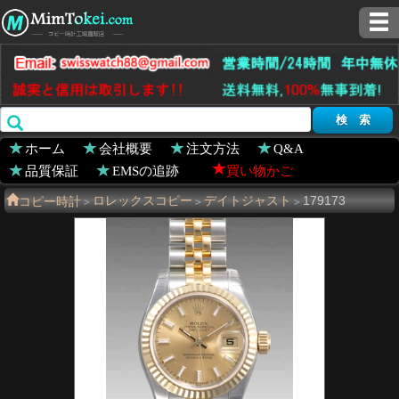
ホーム
会社概要
注文方法
Q&A
品質保証
EMSの追跡
買い物かご
コピー時計
ロレックスコピー
デイトジャスト
179173
>
>
>