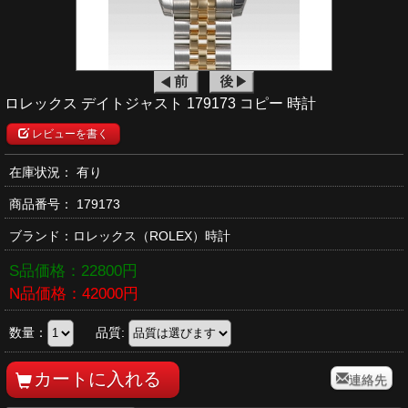
ロレックス デイトジャスト 179173 コピー 時計
レビューを書く
在庫状況： 有り
商品番号：
179173
ブランド：
ロレックス
（ROLEX）時計
S品価格：
22800
円
N品価格：
42000
円
数量：
品質:
連絡先