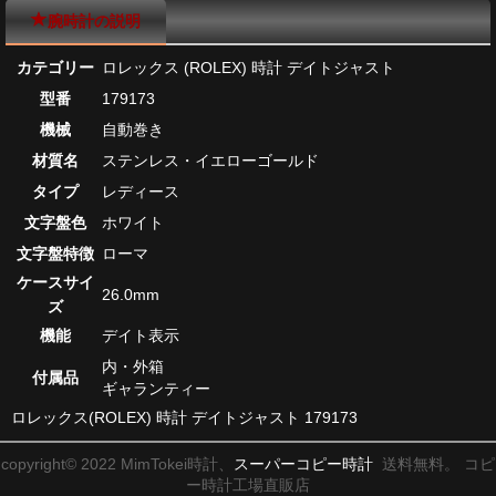
腕時計の説明
カテゴリー
ロレックス (ROLEX) 時計 デイトジャスト
型番
179173
機械
自動巻き
材質名
ステンレス・イエローゴールド
タイプ
レディース
文字盤色
ホワイト
文字盤特徴
ローマ
ケースサイ
26.0mm
ズ
機能
デイト表示
内・外箱
付属品
ギャランティー
ロレックス(ROLEX) 時計 デイトジャスト 179173
copyright© 2022 MimTokei時計、
スーパーコピー時計
送料無料。 コピ
ー時計工場直販店