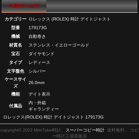
腕時計の説明
カテゴリー
ロレックス (ROLEX) 時計 デイトジャスト
型番
179173G
機械
自動巻き
材質名
ステンレス・イエローゴールド
宝石
ダイヤモンド
タイプ
レディース
文字盤色
シルバー
ケースサイ
26.0mm
ズ
機能
デイト表示
内・外箱
付属品
ギャランティー
ロレックス(ROLEX) 時計 デイトジャスト 179173G
copyright© 2022 MimTokei時計、
スーパーコピー時計
送料無料。 コピ
ー時計工場直販店