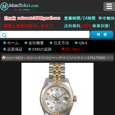
ホーム
会社概要
注文方法
Q&A
品質保証
EMSの追跡
買い物かご
コピー時計
ロレックスコピー
デイトジャスト
179173NG
>
>
>