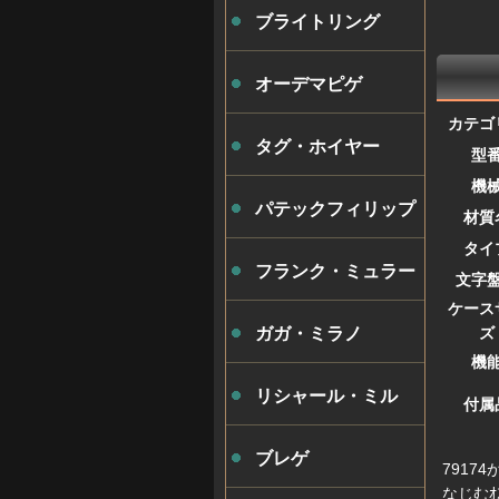
ブライトリング
オーデマピゲ
カテゴ
タグ・ホイヤー
型
機
パテックフィリップ
材質
タイ
フランク・ミュラー
文字
ケース
ズ
ガガ・ミラノ
機
リシャール・ミル
付属
ブレゲ
7917
なじむｵ