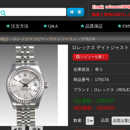
注文方法
Q&A
品質保証
EM
ー時計
ロレックスコピー
デイトジャスト
179174
>
>
>
ロレックス デイトジャスト 1
レビューを書く
在庫状況： 有り
商品番号：
179174
ブランド：
ロレックス
（ROL
S品価格：
22800
円
N品価格：
42000
円
数量：
品質: