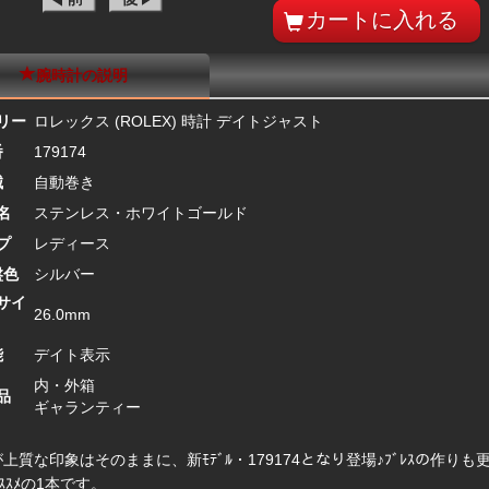
腕時計の説明
リー
ロレックス (ROLEX) 時計 デイトジャスト
番
179174
械
自動巻き
名
ステンレス・ホワイトゴールド
プ
レディース
盤色
シルバー
サイ
26.0mm
能
デイト表示
内・外箱
品
ギャランティー
4が上質な印象はそのままに、新ﾓﾃﾞﾙ・179174となり登場♪ﾌﾞﾚｽの
ｽｽﾒの1本です。