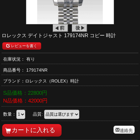
ロレックス デイトジャスト 179174NR コピー 時計
レビューを書く
在庫状況： 有り
商品番号：
179174NR
ブランド：
ロレックス
（ROLEX）時計
S品価格：
22800
円
N品価格：
42000
円
数量：
品質:
連絡先